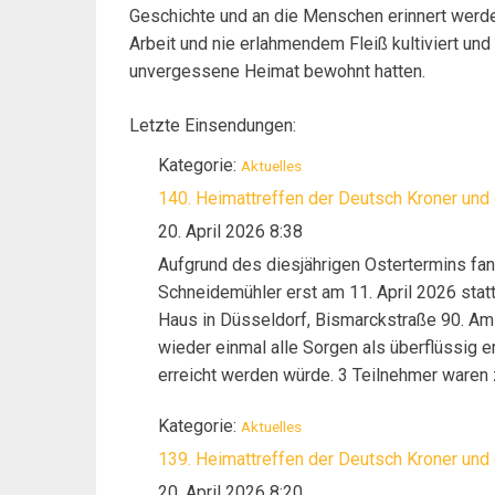
Geschichte und an die Menschen erinnert werde
Arbeit und nie erlahmendem Fleiß kultiviert und 
unvergessene Heimat bewohnt hatten.
Letzte Einsendungen:
Kategorie:
Aktuelles
140. Heimattreffen der Deutsch Kroner und
20. April 2026 8:38
Aufgrund des diesjährigen Ostertermins fan
Schneidemühler erst am 11. April 2026 stat
Haus in Düsseldorf, Bismarckstraße 90. Am 
wieder einmal alle Sorgen als überflüssig 
erreicht werden würde. 3 Teilnehmer waren 
besonders. Es zeigt sich, dass unser Reson
Kategorie:
Aktuelles
Teilnehmer eine lange Anreise hatten, began
dem offiziellen Starttermin. Wie gewohnt 
139. Heimattreffen der Deutsch Kroner und
sofort eine intensive Unterhaltung über akt
20. April 2026 8:20