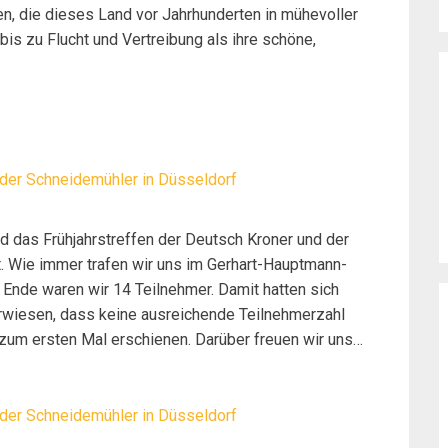
n, die dieses Land vor Jahrhunderten in mühevoller
bis zu Flucht und Vertreibung als ihre schöne,
 der Schneidemühler in Düsseldorf
d das Frühjahrstreffen der Deutsch Kroner und der
t. Wie immer trafen wir uns im Gerhart-Hauptmann-
Ende waren wir 14 Teilnehmer. Damit hatten sich
erwiesen, dass keine ausreichende Teilnehmerzahl
zum ersten Mal erschienen. Darüber freuen wir uns
anzraum von Bremen bis Stuttgart reicht. Da mehrere
nen wir wie üblich mit dem Kaffeetrinken bereits vor
gab es Kaffee und gespendeten Kuchen. Es begann
 der Schneidemühler in Düsseldorf
uelle Ereignisse und die Zeit des Kriegsendes und der