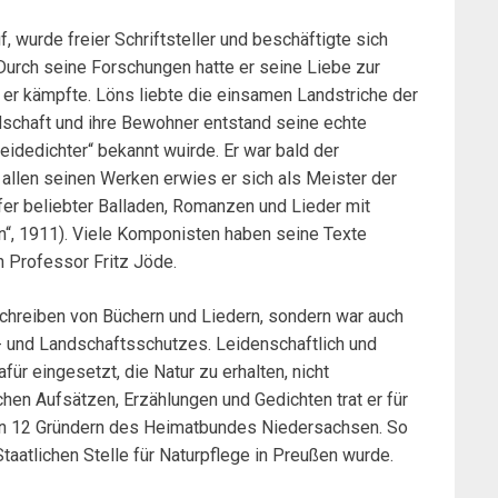
, wurde freier Schriftsteller und beschäftigte sich
 Durch seine Forschungen hatte er seine Liebe zur
 er kämpfte. Löns liebte die einsamen Landstriche der
schaft und ihre Bewohner entstand seine echte
Heidedichter“ bekannt wuirde. Er war bald der
 allen seinen Werken erwies er sich als Meister der
fer beliebter Balladen, Romanzen und Lieder mit
en“, 1911). Viele Komponisten haben seine Texte
n Professor Fritz Jöde.
Schreiben von Büchern und Liedern, sondern war auch
- und Landschaftsschutzes. Leidenschaftlich und
für eingesetzt, die Natur zu erhalten, nicht
chen Aufsätzen, Erzählungen und Gedichten trat er für
en 12 Gründern des Heimatbundes Niedersachsen. So
taatlichen Stelle für Naturpflege in Preußen wurde.