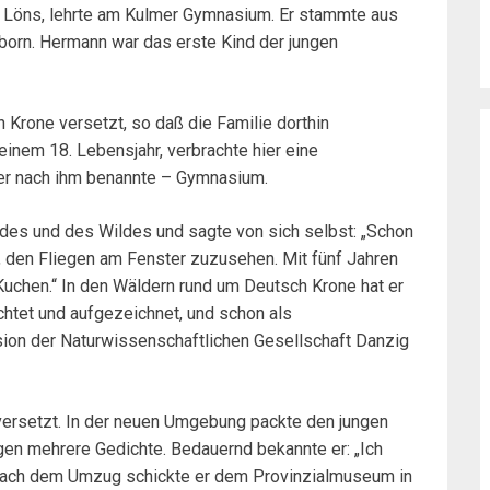
z) Löns, lehrte am Kulmer Gymnasium. Er stammte aus
born. Hermann war das erste Kind der jungen
Krone versetzt, so daß die Familie dorthin
einem 18. Lebensjahr, verbrachte hier eine
r nach ihm benannte – Gymnasium.
des und des Wildes und sagte von sich selbst: „Schon
 den Fliegen am Fenster zuzusehen. Mit fünf Jahren
Kuchen.“ In den Wäldern rund um Deutsch Krone hat er
htet und aufgezeichnet, und schon als
ion der Naturwissenschaftlichen Gesellschaft Danzig
versetzt. In der neuen Umgebung packte den jungen
n mehrere Gedichte. Bedauernd bekannte er: „Ich
 nach dem Umzug schickte er dem Provinzialmuseum in