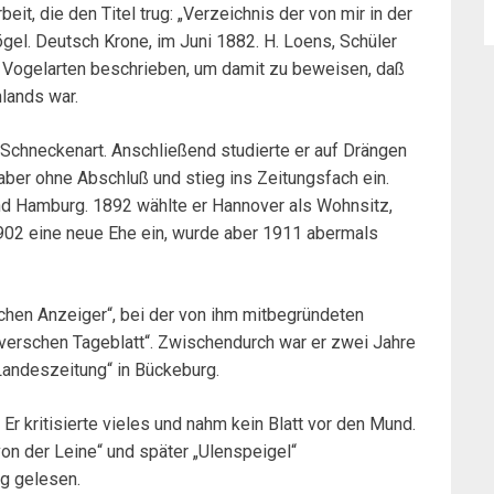
it, die den Titel trug: „Verzeichnis der von mir in der
l. Deutsch Krone, im Juni 1882. H. Loens, Schüler
 Vogelarten beschrieben, um damit zu beweisen, daß
lands war.
 Schneckenart. Anschließend studierte er auf Drängen
ber ohne Abschluß und stieg ins Zeitungsfach ein.
 und Hamburg. 1892 wählte er Hannover als Wohnsitz,
1902 eine neue Ehe ein, wurde aber 1911 abermals
hen Anzeiger“, bei der von ihm mitbegründeten
erschen Tageblatt“. Zwischendurch war er zwei Jahre
Landeszeitung“ in Bückeburg.
Er kritisierte vieles und nahm kein Blatt vor den Mund.
n der Leine“ und später „Ulenspeigel“
g gelesen.