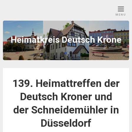
Skip
to
MENU
content
Heimatkreis Deutsch Krone
139. Heimattreffen der
Deutsch Kroner und
der Schneidemühler in
Düsseldorf