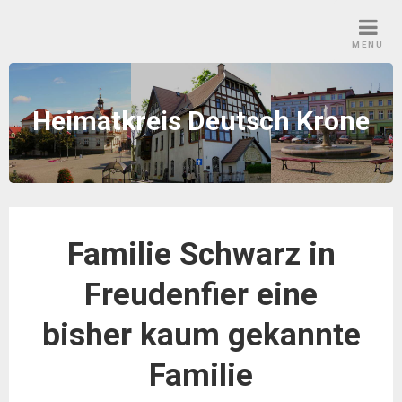
Skip
to
MENU
content
Heimatkreis Deutsch Krone
Familie Schwarz in
Freudenfier eine
bisher kaum gekannte
Familie