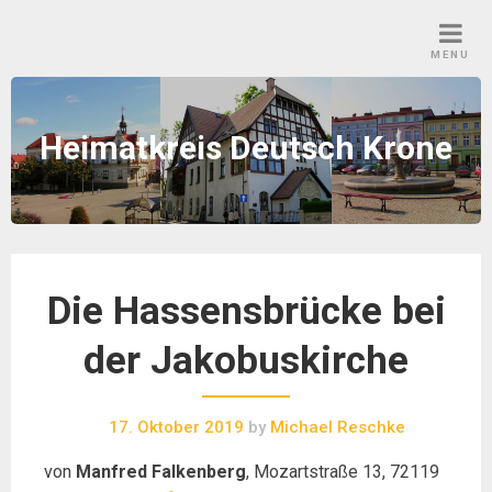
Skip
to
MENU
content
Heimatkreis Deutsch Krone
Die Hassensbrücke bei
der Jakobuskirche
17. Oktober 2019
by
Michael Reschke
von
Manfred Falkenberg
, Mozartstraße 13, 72119