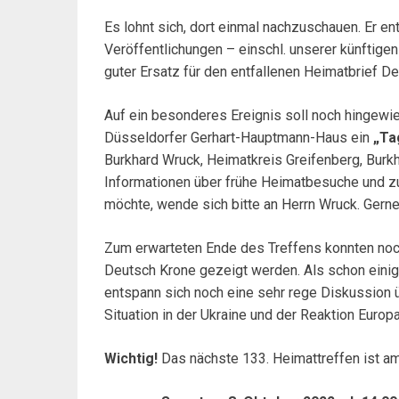
Es lohnt sich, dort einmal nachzuschauen. Er en
Veröffentlichungen – einschl. unserer künftigen
guter Ersatz für den entfallenen Heimatbrief D
Auf ein besonderes Ereignis soll noch hingew
Düsseldorfer Gerhart-Hauptmann-Haus ein
„Ta
Burkhard Wruck, Heimatkreis Greifenberg, Bu
Informationen über frühe Heimatbesuche und z
möchte, wende sich bitte an Herrn Wruck. Gerne
Zum erwarteten Ende des Treffens konnten noch
Deutsch Krone gezeigt werden. Als schon eini
entspann sich noch eine sehr rege Diskussion 
Situation in der Ukraine und der Reaktion Europ
Wichtig!
Das nächste 133. Heimattreffen ist a